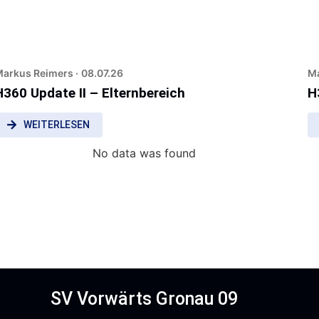
arkus Reimers ·
08.07.26
Ma
H360 Update II – Elternbereich
H
WEITERLESEN
No data was found
SV Vorwärts Gronau 09