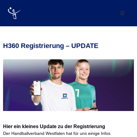
Verein
Abteilung
H360 Registrierung – UPDATE
Mannschaften
Förderverein
Trainingszeiten
Kontakt
Vereinskollektion
Hier ein kleines Update zu der Registrierung
Der Handballverband Westfalen hat für uns einige Infos