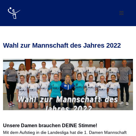
Verein
Abteilung
Wahl zur Mannschaft des Jahres 2022
Mannschaften
Förderverein
Trainingszeiten
Kontakt
Vereinskollektion
Unsere Damen brauchen DEINE Stimme!
Mit dem Aufstieg in die Landesliga hat die 1. Damen Mannschaft