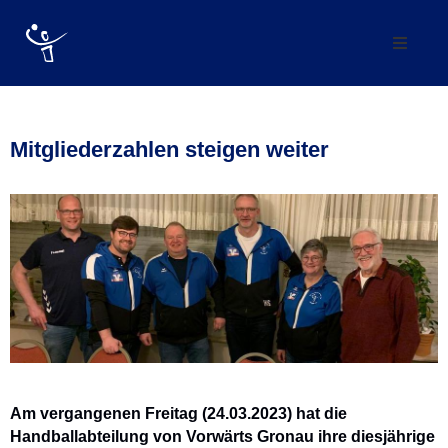
Verein
Abteilung
Mitgliederzahlen steigen weiter
Mannschaften
Förderverein
Trainingszeiten
Kontakt
Vereinskollektion
Am vergangenen Freitag (24.03.2023) hat die
Handballabteilung von Vorwärts Gronau ihre diesjährige