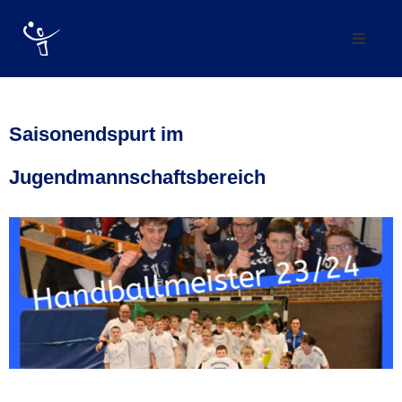
Verein
Abteilung
Saisonendspurt im
Jugendmannschaftsbereich
Mannschaften
Förderverein
Trainingszeiten
Kontakt
Vereinskollektion